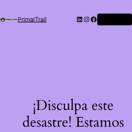
LinkedIn
Instagram
Facebook
PrimalTrail
Iniciar Sesión
¡Disculpa este
desastre! Estamos