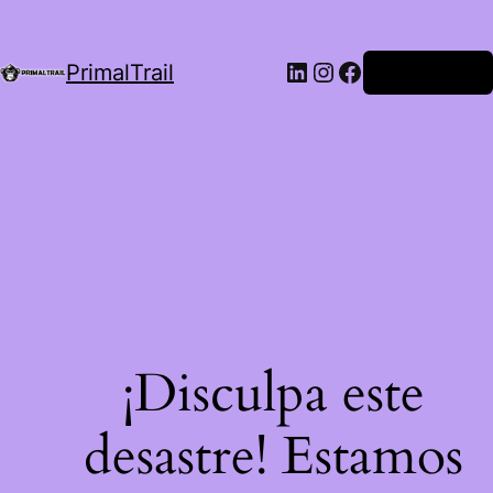
LinkedIn
Instagram
Facebook
PrimalTrail
Iniciar Sesión
¡Disculpa este
desastre! Estamos