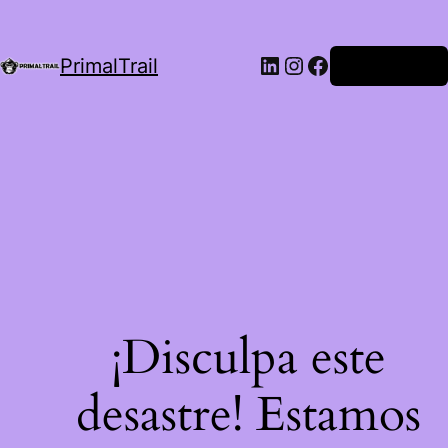
LinkedIn
Instagram
Facebook
PrimalTrail
Iniciar Sesión
¡Disculpa este
desastre! Estamos