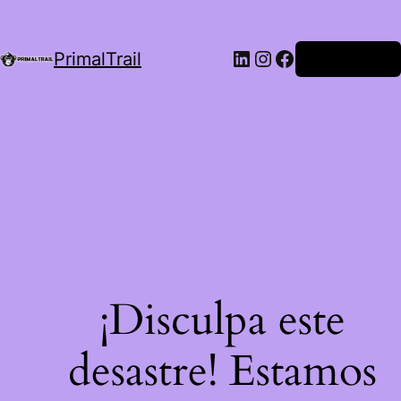
LinkedIn
Instagram
Facebook
PrimalTrail
Iniciar Sesión
¡Disculpa este
desastre! Estamos