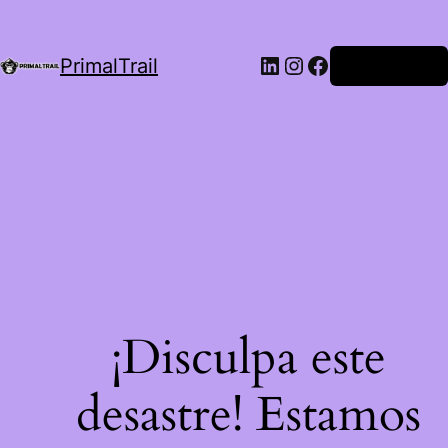
LinkedIn
Instagram
Facebook
PrimalTrail
Iniciar Sesión
¡Disculpa este
desastre! Estamos