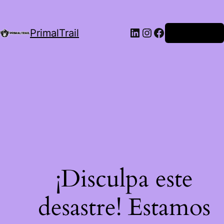
LinkedIn
Instagram
Facebook
PrimalTrail
Iniciar Sesión
¡Disculpa este
desastre! Estamos