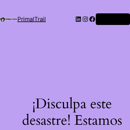
LinkedIn
Instagram
Facebook
PrimalTrail
Iniciar Sesión
¡Disculpa este
desastre! Estamos