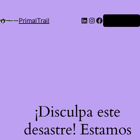
LinkedIn
Instagram
Facebook
PrimalTrail
Iniciar Sesión
¡Disculpa este
desastre! Estamos