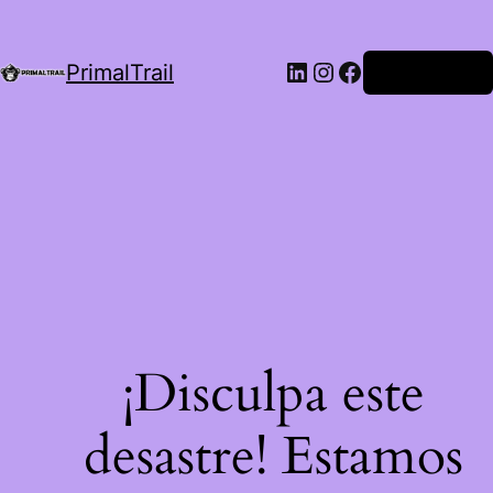
LinkedIn
Instagram
Facebook
PrimalTrail
Iniciar Sesión
¡Disculpa este
desastre! Estamos