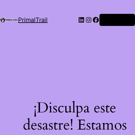
LinkedIn
Instagram
Facebook
PrimalTrail
Iniciar Sesión
¡Disculpa este
desastre! Estamos