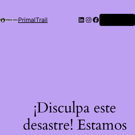
LinkedIn
Instagram
Facebook
PrimalTrail
Iniciar Sesión
¡Disculpa este
desastre! Estamos