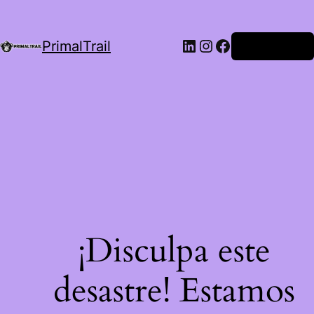
LinkedIn
Instagram
Facebook
PrimalTrail
Iniciar Sesión
¡Disculpa este
desastre! Estamos