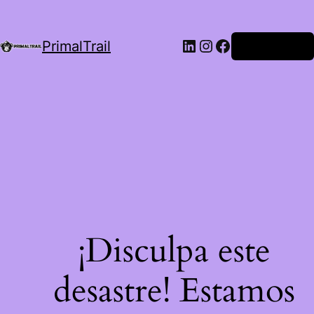
LinkedIn
Instagram
Facebook
PrimalTrail
Iniciar Sesión
¡Disculpa este
desastre! Estamos