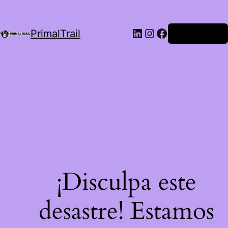
LinkedIn
Instagram
Facebook
PrimalTrail
Iniciar Sesión
¡Disculpa este
desastre! Estamos