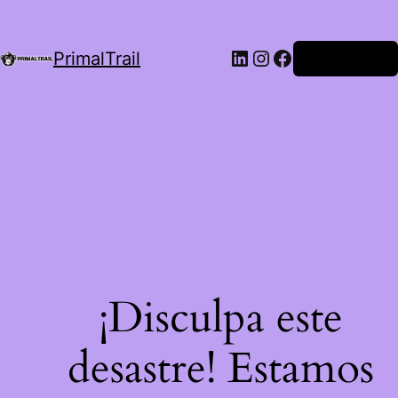
LinkedIn
Instagram
Facebook
PrimalTrail
Iniciar Sesión
¡Disculpa este
desastre! Estamos