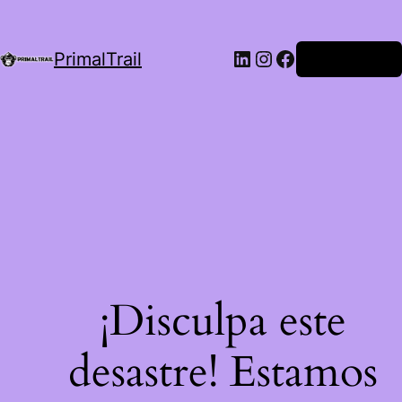
LinkedIn
Instagram
Facebook
PrimalTrail
Iniciar Sesión
¡Disculpa este
desastre! Estamos