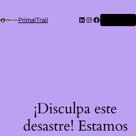
LinkedIn
Instagram
Facebook
PrimalTrail
Iniciar Sesión
¡Disculpa este
desastre! Estamos