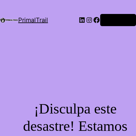
LinkedIn
Instagram
Facebook
PrimalTrail
Iniciar Sesión
¡Disculpa este
desastre! Estamos