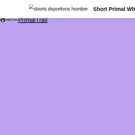
Short Primal Wh
PrimalTrail