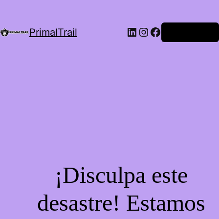
LinkedIn
Instagram
Facebook
PrimalTrail
Iniciar Sesión
¡Disculpa este
desastre! Estamos