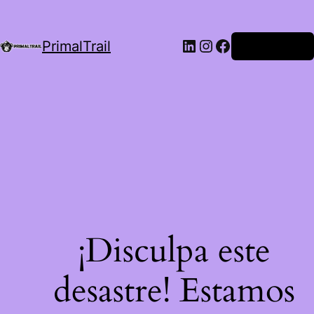
LinkedIn
Instagram
Facebook
PrimalTrail
Iniciar Sesión
¡Disculpa este
desastre! Estamos