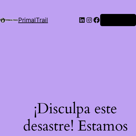
LinkedIn
Instagram
Facebook
PrimalTrail
Iniciar Sesión
¡Disculpa este
desastre! Estamos