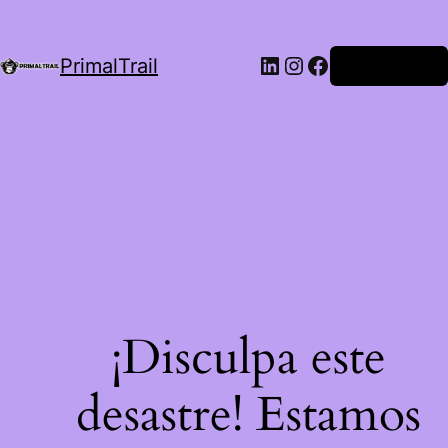
LinkedIn
Instagram
Facebook
PrimalTrail
Iniciar Sesión
¡Disculpa este
desastre! Estamos